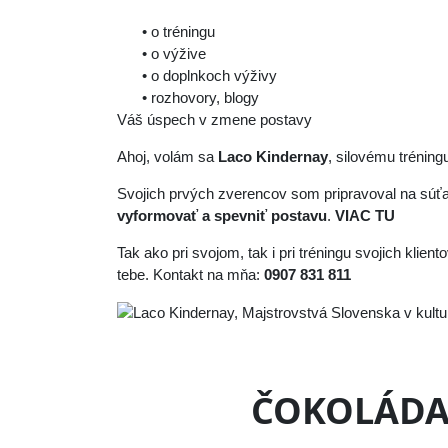
• o tréningu
• o výžive
• o doplnkoch výživy
• rozhovory, blogy
Váš úspech v zmene postavy
Ahoj, volám sa
Laco Kindernay
, silovému trénin
Svojich prvých zverencov som pripravoval na súť
vyformovať a spevniť postavu
.
VIAC TU
Tak ako pri svojom, tak i pri tréningu svojich klien
tebe. Kontakt na mňa:
0907 831 811
ČOKOLÁDA 