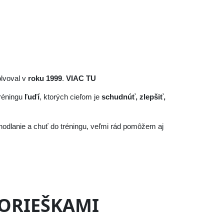
olvoval v
roku 1999
.
VIAC TU
réningu
ľuďí
, ktorých cieľom je
schudnúť, zlepšiť,
hodlanie a chuť do tréningu, veľmi rád pomôžem aj
 ORIEŠKAMI