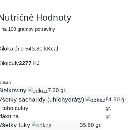
Nutričné Hodnoty
* na 100 gramov potraviny
Kilokalórie
543.80
kKcal
Kilojouly
2277
KJ
Obsah
Bielkoviny
7.20 gr.
Všetky sacharidy (uhľohydráty)
51.50 gr.
z toho cukry
gr.
vláknina
gr.
Všetky tuky
35.60 gr.