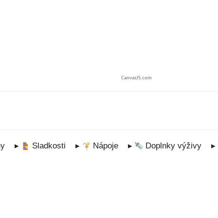
CanvasJS.com
ny
▸
Sladkosti
▸
Nápoje
▸
Doplnky výživy
▸