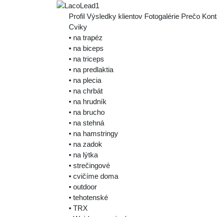
Profil
Výsledky klientov
Fotogalérie
Prečo
Kont
Cviky
• na trapéz
• na biceps
• na triceps
• na predlaktia
• na plecia
• na chrbát
• na hrudník
• na brucho
• na stehná
• na hamstringy
• na zadok
• na lýtka
• strečingové
• cvičíme doma
• outdoor
• tehotenské
• TRX