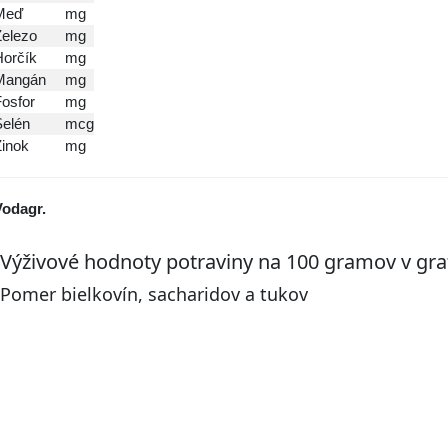
Meď
mg
Železo
mg
Horčík
mg
Mangán
mg
osfor
mg
Selén
mcg
Zinok
mg
Voda
gr.
Výživové hodnoty potraviny na 100 gramov v gra
Pomer bielkovín, sacharidov a tukov