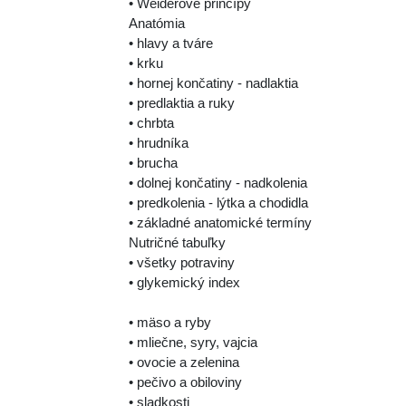
• Weiderove princípy
Anatómia
• hlavy a tváre
• krku
• hornej končatiny - nadlaktia
• predlaktia a ruky
• chrbta
• hrudníka
• brucha
• dolnej končatiny - nadkolenia
• predkolenia - lýtka a chodidla
• základné anatomické termíny
Nutričné tabuľky
• všetky potraviny
• glykemický index
• mäso a ryby
• mliečne, syry, vajcia
• ovocie a zelenina
• pečivo a obiloviny
• sladkosti