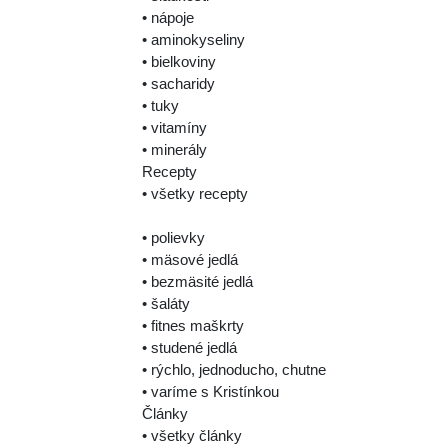
• nápoje
• aminokyseliny
• bielkoviny
• sacharidy
• tuky
• vitamíny
• minerály
Recepty
• všetky recepty
• polievky
• mäsové jedlá
• bezmäsité jedlá
• šaláty
• fitnes maškrty
• studené jedlá
• rýchlo, jednoducho, chutne
• varíme s Kristínkou
Články
• všetky články