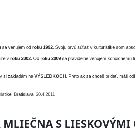
gu sa venujem od
roku 1992
. Svoju prvú súťaž v kulturistike som abs
aže v
roku 2002
. Od
roku 2009
sa pravidelne venujem kondičnému t
tov si zakladám na
VÝSLEDKOCH
. Preto ak sa chceš pridať, máš od
MLIEČNA S LIESKOVÝMI