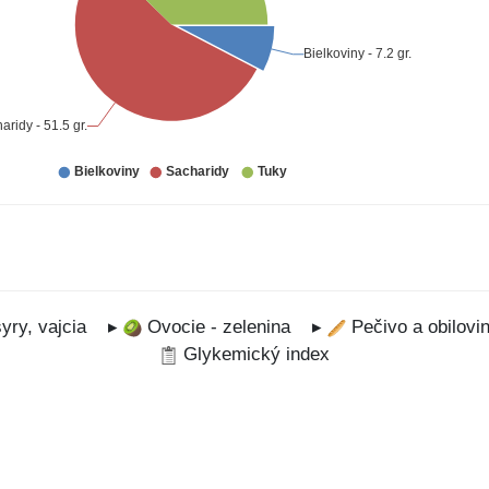
yry, vajcia
▸
Ovocie - zelenina
▸
Pečivo a obilovi
Glykemický index