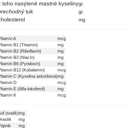
z toho nasýtené mastné kyseliny
gr.
prechodný
tuk
gr.
cholesterol
mg
itamín A
mcg
Vitamín B1
(Thiamín)
mg
Vitamín B2
(Riboflavín)
mg
Vitamín B3
(Niacín)
mg
Vitamín B6
(Pyridoxín)
mg
Vitamín B12
(Kobalamín)
mcg
Vitamín C
(Kyselina askorbová)
mg
Vitamín D
mcg
Vitamín E
(Alfa-tokoferol)
mg
Vitamín K
mcg
oľ (sodík)
mg
raslík
mg
Vápnik
mg