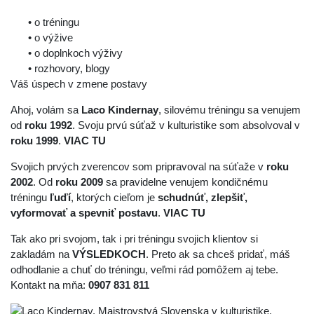
• o tréningu
• o výžive
• o doplnkoch výživy
• rozhovory, blogy
Váš úspech v zmene postavy
Ahoj, volám sa
Laco Kindernay
, silovému tréningu sa venujem
od
roku 1992
. Svoju prvú súťaž v kulturistike som absolvoval v
roku 1999
.
VIAC TU
Svojich prvých zverencov som pripravoval na súťaže v
roku
2002
. Od
roku 2009
sa pravidelne venujem kondičnému
tréningu
ľuďí
, ktorých cieľom je
schudnúť, zlepšiť,
vyformovať a spevniť postavu
.
VIAC TU
Tak ako pri svojom, tak i pri tréningu svojich klientov si
zakladám na
VÝSLEDKOCH
. Preto ak sa chceš pridať, máš
odhodlanie a chuť do tréningu, veľmi rád pomôžem aj tebe.
Kontakt na mňa:
0907 831 811