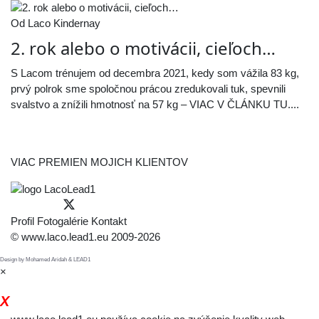
Od Laco Kindernay
2. rok alebo o motivácii, cieľoch…
S Lacom trénujem od decembra 2021, kedy som vážila 83 kg,
prvý polrok sme spoločnou prácou zredukovali tuk, spevnili
svalstvo a znížili hmotnosť na 57 kg – VIAC V ČLÁNKU TU....
VIAC PREMIEN MOJICH KLIENTOV
Profil
Fotogalérie
Kontakt
© www.laco.lead1.eu 2009-2026
Design by Mohamed Aridah & LEAD1
×
X