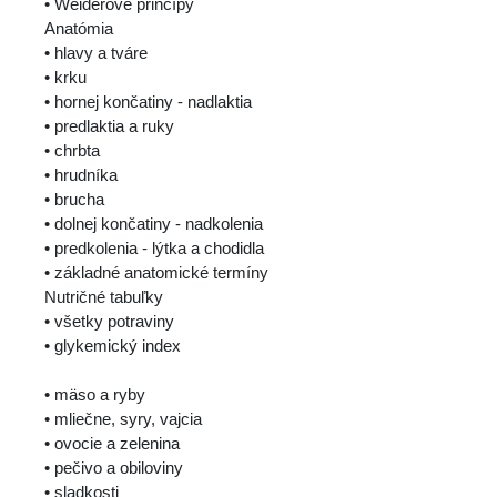
• Weiderove princípy
Anatómia
• hlavy a tváre
• krku
• hornej končatiny - nadlaktia
• predlaktia a ruky
• chrbta
• hrudníka
• brucha
• dolnej končatiny - nadkolenia
• predkolenia - lýtka a chodidla
• základné anatomické termíny
Nutričné tabuľky
• všetky potraviny
• glykemický index
• mäso a ryby
• mliečne, syry, vajcia
• ovocie a zelenina
• pečivo a obiloviny
• sladkosti