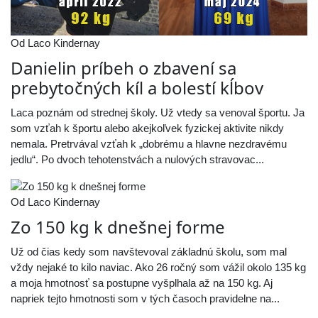
Od Laco Kindernay
Danielin príbeh o zbavení sa
prebytočných kíl a bolestí kĺbov
Laca poznám od strednej školy. Už vtedy sa venoval športu. Ja
som vzťah k športu alebo akejkoľvek fyzickej aktivite nikdy
nemala. Pretrvával vzťah k „dobrému a hlavne nezdravému
jedlu“. Po dvoch tehotenstvách a nulových stravovac...
Od Laco Kindernay
Zo 150 kg k dnešnej forme
Už od čias kedy som navštevoval základnú školu, som mal
vždy nejaké to kilo naviac. Ako 26 ročný som vážil okolo 135 kg
a moja hmotnosť sa postupne vyšplhala až na 150 kg. Aj
napriek tejto hmotnosti som v tých časoch pravidelne na...