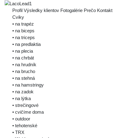
Profil
Výsledky klientov
Fotogalérie
Prečo
Kontakt
Cviky
• na trapéz
• na biceps
• na triceps
• na predlaktia
• na plecia
• na chrbát
• na hrudník
• na brucho
• na stehná
• na hamstringy
• na zadok
• na lýtka
• strečingové
• cvičíme doma
• outdoor
• tehotenské
• TRX