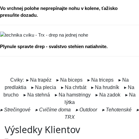
Vo vrchnej polohe neprepínajte nohu v kolene, ťažisko
presuňte dozadu.
Plynule spravte drep - svalstvo stehien natiahnite.
Cviky:
▸ Na trapéz
▸ Na biceps
▸ Na triceps
▸ Na
predlaktia
▸ Na plecia
▸ Na chrbát
▸ Na hrudník
▸ Na
brucho
▸ Na stehná
▸ Na hamstringy
▸ Na zadok
▸ Na
lýtka
▸ Strečingové
▸ Cvičíme doma
▸ Outdoor
▸ Tehotenské
▸
TRX
Výsledky Klientov